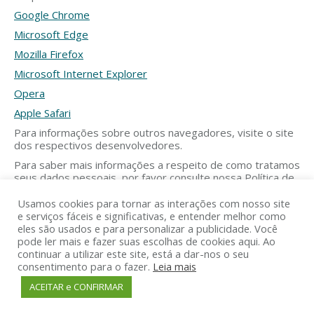
Google Chrome
Microsoft Edge
Mozilla Firefox
Microsoft Internet Explorer
Opera
Apple Safari
Para informações sobre outros navegadores, visite o site
dos respectivos desenvolvedores.
Para saber mais informações a respeito de como tratamos
seus dados pessoais, por favor consulte nossa Política de
Privacidade
Usamos cookies para tornar as interações com nosso site
e serviços fáceis e significativas, e entender melhor como
eles são usados e para personalizar a publicidade. Você
pode ler mais e fazer suas escolhas de cookies aqui. Ao
continuar a utilizar este site, está a dar-nos o seu
1985-2022 – GP DESURB – Empresa Associada à AELO e ao SECOVI -
consentimento para o fazer.
Leia mais
SP – Todos os direitos reservados.
Intermediação – GP Obras & Urbanismo LTDA – CNPJ
ACEITAR e CONFIRMAR
03.781.801/0001-20 | CRECI 18.565-J | Desenvolvido por AgênciaM